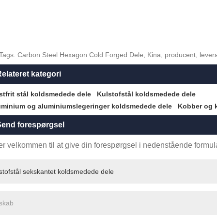
Tags: Carbon Steel Hexagon Cold Forged Dele, Kina, producent, leverandør,
elateret kategori
stfrit stål koldsmedede dele
Kulstofstål koldsmedede dele
uminium og aluminiumslegeringer koldsmedede dele
Kobber og 
end forespørgsel
r velkommen til at give din forespørgsel i nedenstående formular