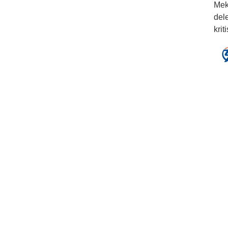
Meka
dele
krit