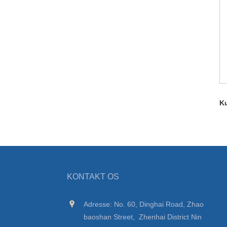
Ku
KONTAKT OS
Adresse: No. 60, Dinghai Road, Zhao
baoshan Street, Zhenhai District Nin