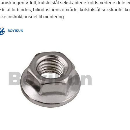
nisk ingeniørfelt, kulstofstål sekskantede koldsmedede dele er 
 til at forbindes, bilindustriens område, kulstofstål sekskante
iske instruktionsdel til montering.