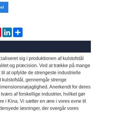
el
tsApp
Pinterest
LinkedIn
Share
iseret sig i produktionen af ​​kulstofstål
litet og præcision. Ved at trække på mange
il at opfylde de strengeste industrielle
t kulstofstål, gennemgår strenge
dimensionsnøjagtighed. Anerkendt for deres
ærs af forskellige industrier, hvilket gør
re i Kina. Vi sætter en ære i vores evne til
ddersyede løsninger, der overgår vores