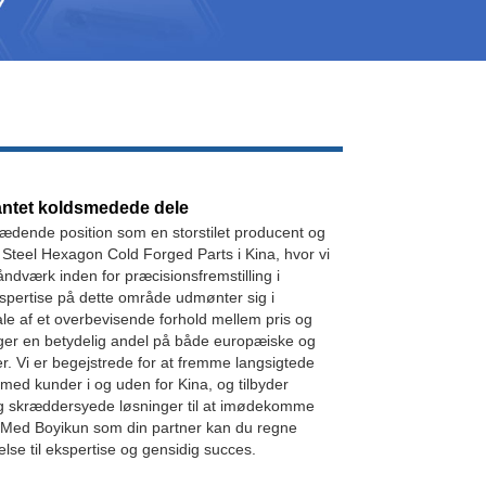
Live
antet koldsmedede dele
ædende position som en storstilet producent og
Steel Hexagon Cold Forged Parts i Kina, hvor vi
åndværk inden for præcisionsfremstilling i
ekspertise på dette område udmønter sig i
ale af et overbevisende forhold mellem pris og
ager en betydelig andel på både europæiske og
. Vi er begejstrede for at fremme langsigtede
med kunder i og uden for Kina, og tilbyder
og skræddersyede løsninger til at imødekomme
. Med Boyikun som din partner kan du regne
else til ekspertise og gensidig succes.