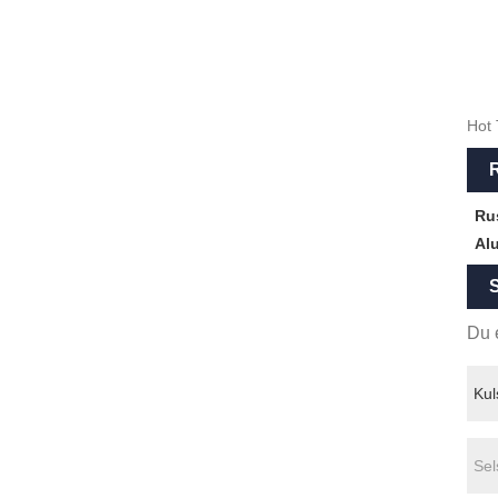
Hot 
R
Ru
Al
S
Du e