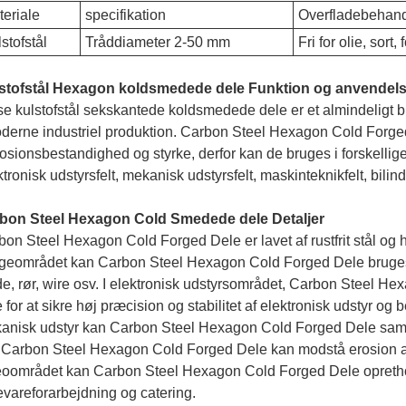
eriale
specifikation
Overfladebehand
stofstål
Tråddiameter 2-50 mm
Fri for olie, sort, 
stofstål Hexagon koldsmedede dele Funktion og anvendel
e kulstofstål sekskantede koldsmedede dele er et almindeligt bru
derne industriel produktion. Carbon Steel Hexagon Cold Forged Pa
osionsbestandighed og styrke, derfor kan de bruges i forskellige
tronisk udstyrsfelt, mekanisk udstyrsfelt, maskinteknikfelt, bilind
bon Steel Hexagon Cold Smedede dele Detaljer
on Steel Hexagon Cold Forged Dele er lavet af rustfrit stål og 
geområdet kan Carbon Steel Hexagon Cold Forged Dele bruges i
e, rør, wire osv. I elektronisk udstyrsområdet, Carbon Steel He
 for at sikre høj præcision og stabilitet af elektronisk udstyr og 
anisk udstyr kan Carbon Steel Hexagon Cold Forged Dele samle
t, Carbon Steel Hexagon Cold Forged Dele kan modstå erosion af
eoområdet kan Carbon Steel Hexagon Cold Forged Dele opretho
evareforarbejdning og catering.