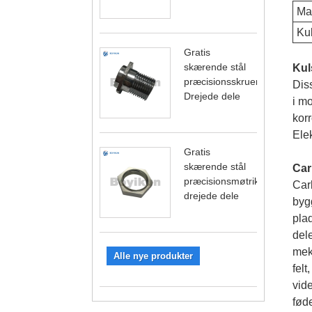
Mat
Kul
Gratis
skærende stål
Kul
præcisionsskruer
Diss
Drejede dele
i mo
korr
Elek
Gratis
skærende stål
Car
præcisionsmøtrik
Carb
drejede dele
byg
plad
dele
mek
Alle nye produkter
fel
vid
fød