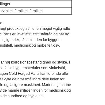
linger
forzinket, forniklet, forniklet
se
gt produkt og spiller en meget vigtig rolle
rts er lavet af rustfrit ståltråd og har høj
 lejligheder, såsom inden for byggeri.
ustrifelt, medicinsk og møbelfelt osv.
har høj korrosionsbestandighed og styrke. I
 faste byggematerialer som vinkelstål,
xagon Cold Forged Parts kan forbinde alle
beskytte de bittesmå indre dele.Inden for
 og fastgøre maskineri. Marine og marine
 de marine miljøer. Inden for medicinsk og
lde sundhed og hygiejne i