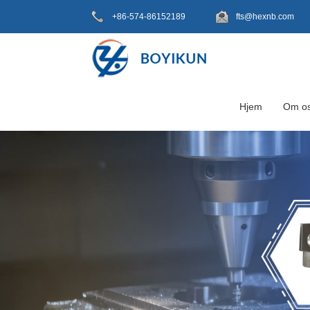
+86-574-86152189
fts@hexnb.com
Hjem
Om o