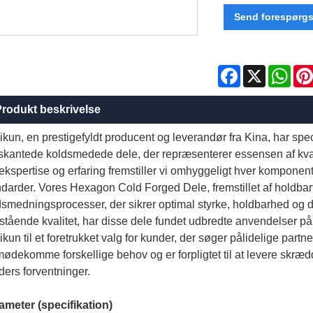
Send forespørgs
Facebook
X
Wha
rodukt beskrivelse
kun, en prestigefyldt producent og leverandør fra Kina, har special
skantede koldsmedede dele, der repræsenterer essensen af ​​kva
ekspertise og erfaring fremstiller vi omhyggeligt hver komponent t
ndarder. Vores Hexagon Cold Forged Dele, fremstillet af holdbar
dsmedningsprocesser, der sikrer optimal styrke, holdbarhed og 
tående kvalitet, har disse dele fundet udbredte anvendelser på tv
kun til et foretrukket valg for kunder, der søger pålidelige partne
mødekomme forskellige behov og er forpligtet til at levere skræ
ders forventninger.
ameter (specifikation)