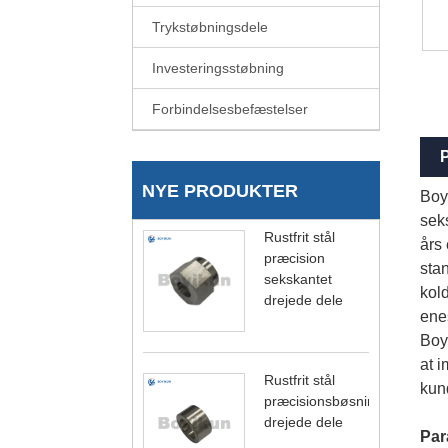
Trykstøbningsdele
Investeringsstøbning
Forbindelsesbefæstelser
P
NYE PRODUKTER
Boyi
sek
Rustfrit stål
års 
præcision
sta
sekskantet
kol
drejede dele
enes
Boyi
at i
Rustfrit stål
kun
præcisionsbøsning
drejede dele
Par