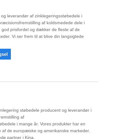
t og leverandør af zinklegeringsstøbedele i
 præcisionsfremstilling af koldsmedede dele i
god prisfordel og dækker de fleste af de
r. Vi ser frem til at blive din langsigtede
gsel
umlegering støbedele producent og leverandør i
remstilling af
bedele i mange år. Vores produkter har en
te af de europæiske og amerikanske markeder.
tede partner i Kina.