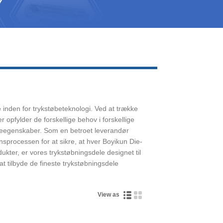
Live
e inden for trykstøbeteknologi. Ved at trække
 opfylder de forskellige behov i forskellige
ialeegenskaber. Som en betroet leverandør
onsprocessen for at sikre, at hver Boyikun Die-
ukter, er vores trykstøbningsdele designet til
at tilbyde de fineste trykstøbningsdele
View as