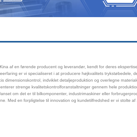
i Kina af en førende producent og leverandør, kendt for deres ekspertis
aring er vi specialiseret i at producere højkvalitets trykstøbedele, der
æcis dimensionskontrol, indviklet detaljeproduktion og overlegne mater
lementerer strenge kvalitetskontrolforanstaltninger gennem hele produkti
Uanset om det er til bilkomponenter, industrimaskiner eller forbrugerprod
. Med en forpligtelse til innovation og kundetilfredshed er vi stolte af 