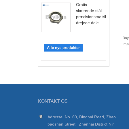
Gratis
skærende stål
præcisionsmøtrik
drejede dele
Boyi
imød
Alle nye produkter
KONTAKT OS
Adresse: No. 60, Dinghai Road, Zhao
baoshan Street, Zhenhai District Nin