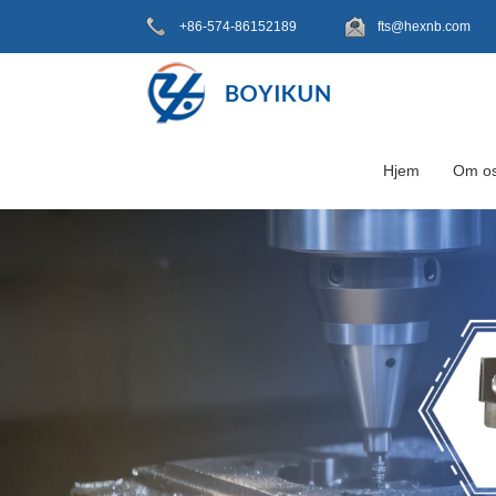
+86-574-86152189
fts@hexnb.com
Hjem
Om o