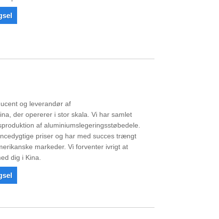
gsel
e
ucent og leverandør af
na, der opererer i stor skala. Vi har samlet
sproduktion af aluminiumslegeringsstøbedele.
rencedygtige priser og har med succes trængt
erikanske markeder. Vi forventer ivrigt at
ed dig i Kina.
gsel