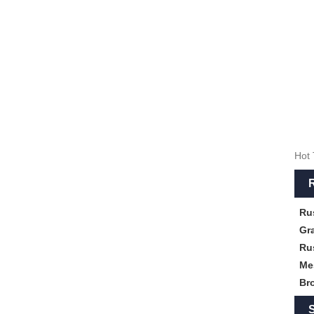
Hot 
R
Rus
Gr
Rus
Me
Br
S