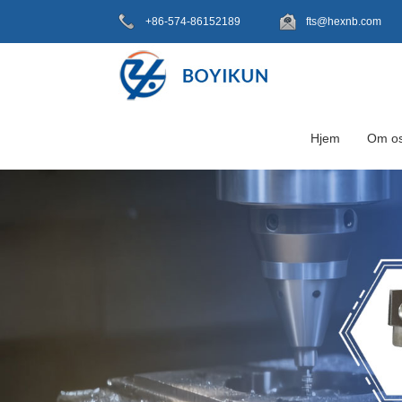
+86-574-86152189
fts@hexnb.com
Hjem
Om o