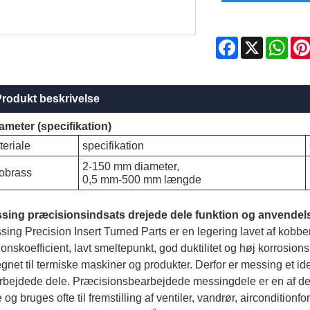
Facebook
X
Wha
rodukt beskrivelse
ameter (specifikation)
eriale
specifikation
2-150 mm diameter,
obrass
0,5 mm-500 mm længde
sing præcisionsindsats drejede dele funktion og anvendel
ing Precision Insert Turned Parts er en legering lavet af kobber
tionskoefficient, lavt smeltepunkt, god duktilitet og høj korrosi
gnet til termiske maskiner og produkter. Derfor er messing et idee
rbejdede dele. Præcisionsbearbejdede messingdele er en af ​​d
 og bruges ofte til fremstilling af ventiler, vandrør, aircondition