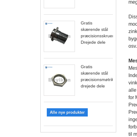
meg
Diss
Gratis
mode
skærende stål
zink
præcisionsskruer
bygg
Drejede dele
osv.
Mes
Gratis
Mess
skærende stål
Ind
præcisionsmøtrik
vink
drejede dele
alle
for 
Pre
Pre
Alle nye produkter
inge
forb
til 