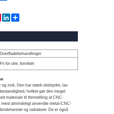
tsApp
Pinterest
LinkedIn
Share
Overfladebehandlinger
Fri for olie, forniklet
se
 og zink. Den har stærk slidstyrke, lav
onsbestandighed, hvilket gør den meget
lt materiale til fremstilling af CNC-
e mest almindeligt anvendte metal-CNC-
forbindelsesrør og radiatorer. De er også