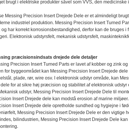
et brugt i elektriske produkter såvel som VVS, den medicinske 
e Messing Precision Insert Drejede Dele er et almindeligt brugt p
rne industriel produktion. Messing Precision Insert Turned Parts
 og har korrekt korrosionsbestandighed, derfor kan de bruges i f
eri. Elektronisk udstyrsfelt, mekanisk udstyrsfelt, maskinteknikfe
sing præcisionsindsats drejede dele detaljer
ing Precision Insert Turned Parts er lavet af kobber og zink og
en for byggeområdet kan Messing Precision Insert Drejede dele 
elstål, plade, rør, wire osv. I elektronisk udstyr område, kan Me
 dele for at sikre høj præcision og stabilitet af elektronisk udsty
Mekanisk udstyr, Messing Precision Insert Drejede Dele til monte
cision Insert Drejede dele kan modstå erosion af marine miljøer
cision Insert Drejede dele opretholde sundhed og hygiejne i fø
niørfelt, Messing Precision Insert Drejede Dele er den vigtige hol
indes, bilindustrien, Messing Precision Insert Drejede Dele kan 
montering.