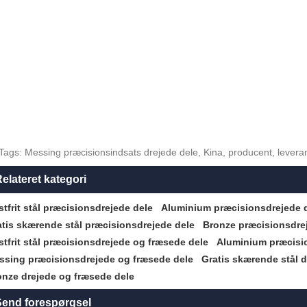
Tags: Messing præcisionsindsats drejede dele, Kina, producent, leverandør,
elateret kategori
tfrit stål præcisionsdrejede dele
Aluminium præcisionsdrejede 
atis skærende stål præcisionsdrejede dele
Bronze præcisionsdre
tfrit stål præcisionsdrejede og fræsede dele
Aluminium præcisi
ssing præcisionsdrejede og fræsede dele
Gratis skærende stål 
onze drejede og fræsede dele
end forespørgsel