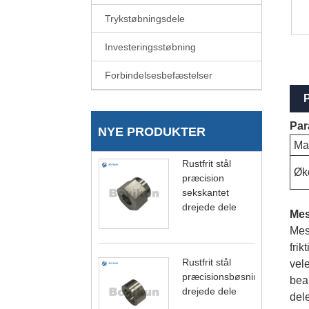
Trykstøbningsdele
Investeringsstøbning
Forbindelsesbefæstelser
P
Par
NYE PRODUKTER
Mat
Rustfrit stål
Øk
præcision
sekskantet
drejede dele
Mes
Mess
frik
Rustfrit stål
vele
præcisionsbøsning
bea
drejede dele
dele