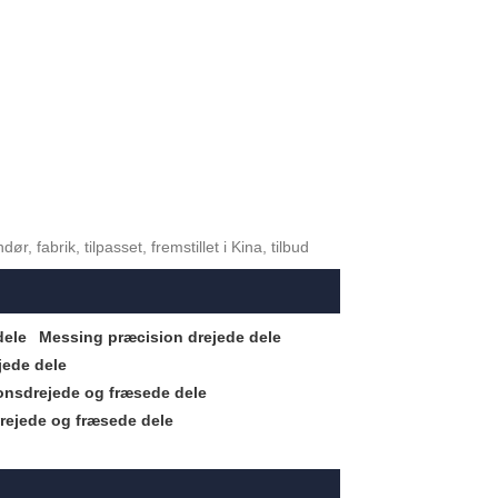
 fabrik, tilpasset, fremstillet i Kina, tilbud
dele
Messing præcision drejede dele
jede dele
onsdrejede og fræsede dele
drejede og fræsede dele