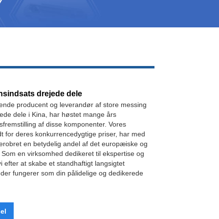
Live
sindsats drejede dele
ende producent og leverandør af store messing
ede dele i Kina, har høstet mange års
nsfremstilling af disse komponenter. Vores
dt for deres konkurrencedygtige priser, har med
erobret en betydelig andel af det europæiske og
Som en virksomhed dedikeret til ekspertise og
i efter at skabe et standhaftigt langsigtet
der fungerer som din pålidelige og dedikerede
el