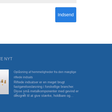
Indsend
E NYT
Oplåsning af hemmeligheder fra den mægtige
Ge
riflede indsats
Ex
Riftede indsatser er en meget brugt
​V
fastgørelsesløsning i forskellige brancher.
In
Disse små metalkomponenter med gevind er
de
designet til at give stærke, holdbare og
pålidelige forbindelser til en række
applikationer, herunder bilindustrien, rumfart,
elektronik og mere.