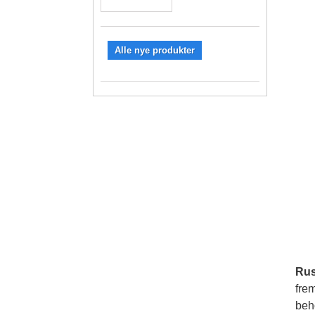
Alle nye produkter
Rus
fre
beho