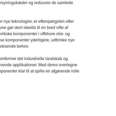
 forsyningskæder og reducere de samlede
 nye teknologier, er efterspørgslen efter
ne gør dem ideelle til en bred vifte af
 kritiske komponenter i offshore olie- og
isse komponenter yderligere, udforske nye
voksende behov.
omformer det industrielle landskab og
rævende applikationer. Med deres overlegne
enter klar til at spille en afgørende rolle