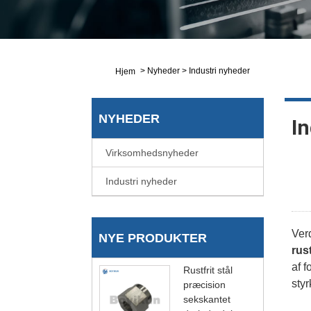
>
Nyheder
>
Industri nyheder
Hjem
NYHEDER
In
Virksomhedsnyheder
Industri nyheder
Verd
NYE PRODUKTER
rus
af f
Rustfrit stål
sty
præcision
sekskantet