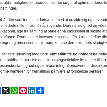
attraktiv mulighed for producenter, der søger at optimere deres
ostninger.
rhånden som industrier fortsætter med at udvikle sig og anvender
smedede nitter i rustfrit stål stigende. Deres alsidighed og ydeev
ikationer, lige fra samling af paneler på luksusbiler til sikring af
latforme. Producenter investerer massivt i F&U for at forfine d
eringer og processer for at imødekomme deres kunders stadigt 
 seneste udvikling indenfor
rustfri stålnitte koldsmedede dele
byder holdbare, præcise og omkostningseffektive løsninger til k
osionsbestandighed og sømløse integrationsevner er disse kompon
 forme fremtiden for fremstilling på tværs af forskellige sektorer.
Facebook
X
WhatsApp
Pinterest
LinkedIn
Share