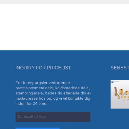
INQUIRY FOR PRICELIST
SENEST
For forespørgsler vedrørende
German Hardware Cologne International
præcisionsmetaldele, koldsmedede dele,
Exhibition i 2024
stemplingsdele, bedes du efterlade din e-
​Vi deltog i Germany Hardware Cologne
mailadresse hos os, og vi vil kontakte dig
International Exhibition, som yderligere
inden for 24 timer.
demonstrerede vores virksomheds styrke.