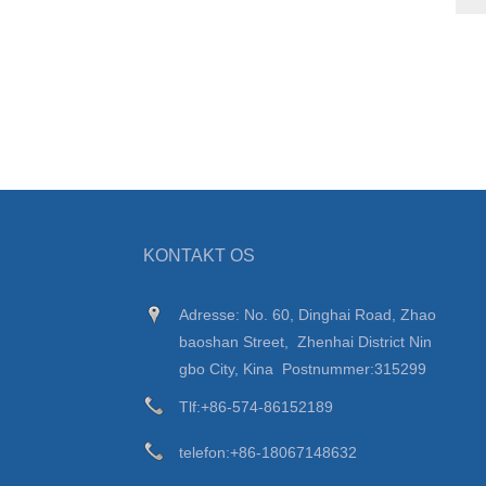
KONTAKT OS
Adresse: No. 60, Dinghai Road, Zhao
baoshan Street, Zhenhai District Nin
gbo City, Kina Postnummer:315299
Tlf:
+86-574-86152189
telefon:
+86-18067148632