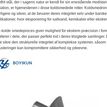
frit stål, der i sagens natur er kendt for sin enestående modsta
dation, er hjørnestenen i disse koldsmedede nitter. Koldsmedn
ligere og sikrer, at de bevarer deres integritet selv under barske
ikationer, hvor eksponering for saltvand, kemikalier eller ekstr
 kolde smedeproces giver mulighed for ekstrem præcision i fo
lterer i dele, der passer perfekt ind i deres tilsigtede samlinge
at sikre den strukturelle integritet af komplekse systemer, såsom 
ljusteringer kan kompromittere sikkerhed og ydeevne.