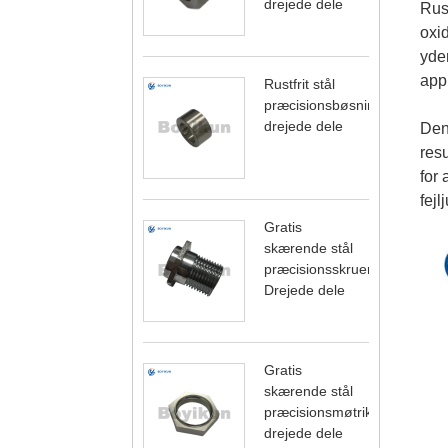
drejede dele
Rust
oxi
yder
appl
Rustfrit stål
præcisionsbøsning
drejede dele
Den
resu
for 
fej
Gratis
skærende stål
præcisionsskruer
Drejede dele
Gratis
skærende stål
præcisionsmøtrik
drejede dele