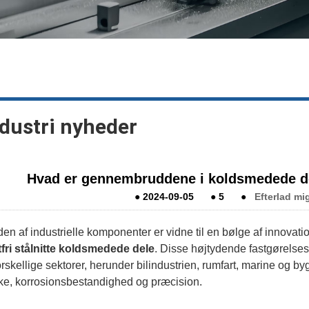
dustri nyheder
Hvad er gennembruddene i koldsmedede dele 
●
2024-09-05
●
5
●
Efterlad mi
en af ​​industrielle komponenter er vidne til en bølge af innova
tfri stålnitte koldsmedede dele
. Disse højtydende fastgørelse
orskellige sektorer, herunder bilindustrien, rumfart, marine og b
rke, korrosionsbestandighed og præcision.