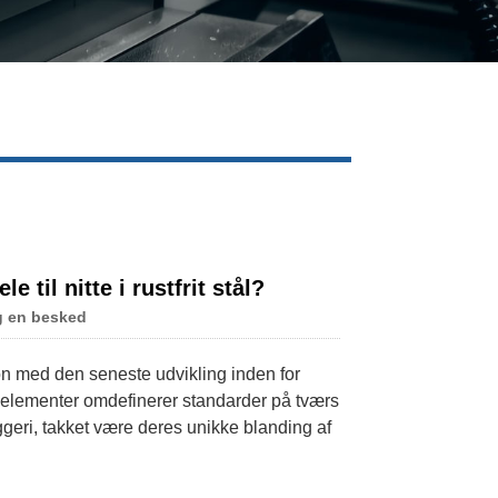
Live
til nitte i rustfrit stål?
g en besked
tion med den seneste udvikling inden for
selementer omdefinerer standarder på tværs
yggeri, takket være deres unikke blanding af