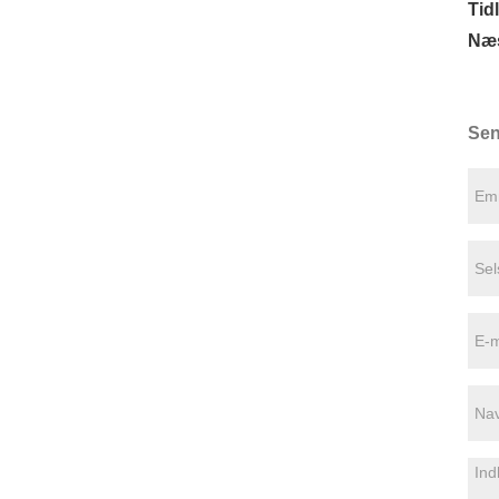
Tidl
Næs
Sen