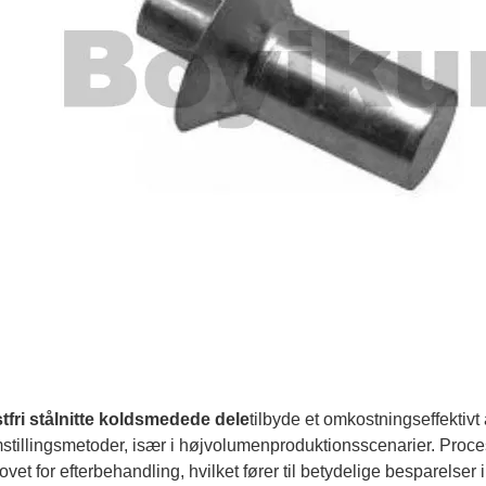
tfri stålnitte koldsmedede dele
tilbyde et omkostningseffektivt al
mstillingsmetoder, især i højvolumenproduktionsscenarier. Proc
vet for efterbehandling, hvilket fører til betydelige besparelser 