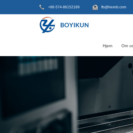
+86-574-86152189
fts@hexnb.com
Hjem
Om o