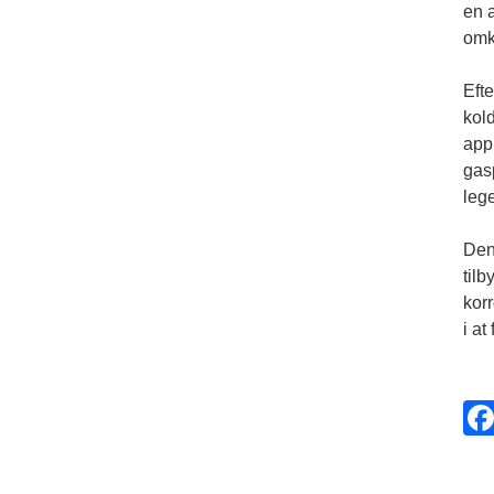
en 
omk
Efte
kold
appl
gasp
leg
Den
til
korr
i at